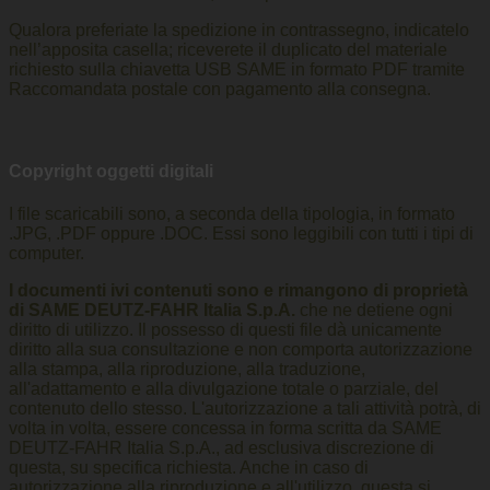
Qualora preferiate la spedizione in contrassegno, indicatelo
nell’apposita casella; riceverete il duplicato del materiale
richiesto sulla chiavetta USB SAME in formato PDF tramite
Raccomandata postale con pagamento alla consegna.
Copyright oggetti digitali
I file scaricabili sono, a seconda della tipologia, in formato
.JPG, .PDF oppure .DOC. Essi sono leggibili con tutti i tipi di
computer.
I documenti ivi contenuti sono e rimangono di proprietà
di SAME DEUTZ-FAHR Italia S.p.A.
che ne detiene ogni
diritto di utilizzo. Il possesso di questi file dà unicamente
diritto alla sua consultazione e non comporta autorizzazione
alla stampa, alla riproduzione, alla traduzione,
all'adattamento e alla divulgazione totale o parziale, del
contenuto dello stesso. L'autorizzazione a tali attività potrà, di
volta in volta, essere concessa in forma scritta da SAME
DEUTZ-FAHR Italia S.p.A., ad esclusiva discrezione di
questa, su specifica richiesta. Anche in caso di
autorizzazione alla riproduzione e all'utilizzo, questa si