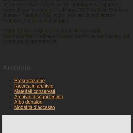
intenderà sempre concessa con l'obbligo di far figurare a
fianco di ogni documento la dicitura "SDF Archivio Storico e
Museo – Treviglio (BG)" e con il divieto di modificarne
contenuti, caratteri ed immagini.
SAME DEUTZ-FAHR Italia S.p.A. declina ogni
responsabilità in ordine all'utilizzo (anche se autorizzato) del
contenuto dei presenti file.
Archivio
Presentazione
Ricerca in archivio
Materiali conservati
Archivio disegni tecnici
Albo donatori
Modalità d’accesso