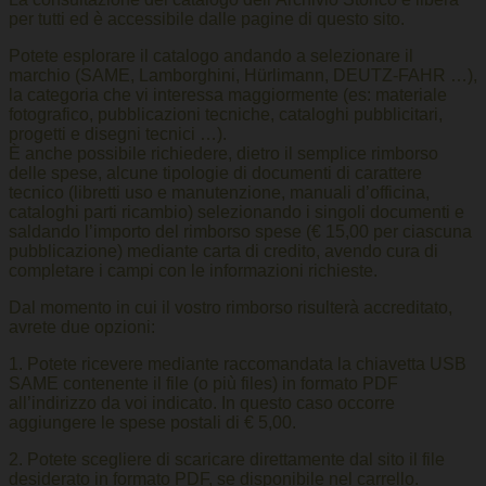
per tutti ed è accessibile dalle pagine di questo sito.
Potete esplorare il catalogo andando a selezionare il
marchio (SAME, Lamborghini, Hürlimann, DEUTZ-FAHR …),
la categoria che vi interessa maggiormente (es: materiale
fotografico, pubblicazioni tecniche, cataloghi pubblicitari,
progetti e disegni tecnici …).
È anche possibile richiedere, dietro il semplice rimborso
delle spese, alcune tipologie di documenti di carattere
tecnico (libretti uso e manutenzione, manuali d’officina,
cataloghi parti ricambio) selezionando i singoli documenti e
saldando l’importo del rimborso spese (€ 15,00 per ciascuna
pubblicazione) mediante carta di credito, avendo cura di
completare i campi con le informazioni richieste.
Dal momento in cui il vostro rimborso risulterà accreditato,
avrete due opzioni:
1. Potete ricevere mediante raccomandata la chiavetta USB
SAME contenente il file (o più files) in formato PDF
all’indirizzo da voi indicato. In questo caso occorre
aggiungere le spese postali di € 5,00.
2. Potete scegliere di scaricare direttamente dal sito il file
desiderato in formato PDF, se disponibile nel carrello.